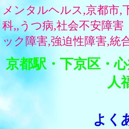
メンタルヘルス,京都市,
科,,うつ病,社会不安障害
ック障害,強迫性障害,統
京都駅・下京区・心
人
よく