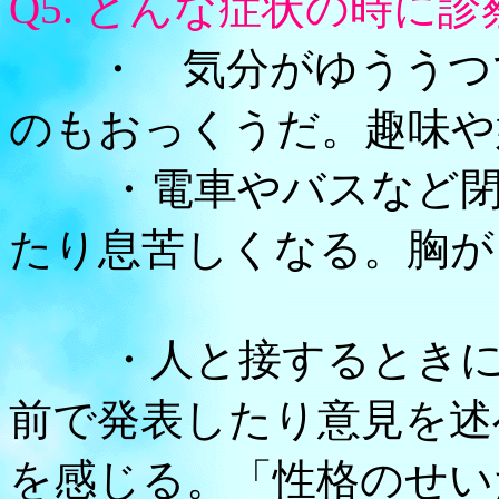
Q5. どんな症状の時に
・ 気分がゆううつで
のもおっくうだ。趣
・電車やバスなど閉鎖
たり息苦しくなる。胸が
・人と接するときに緊
前で発表したり意見を述
を感じる。「性格のせい