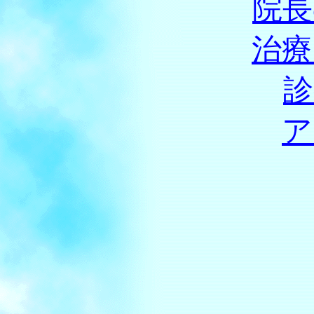
院長
治療
診
ア