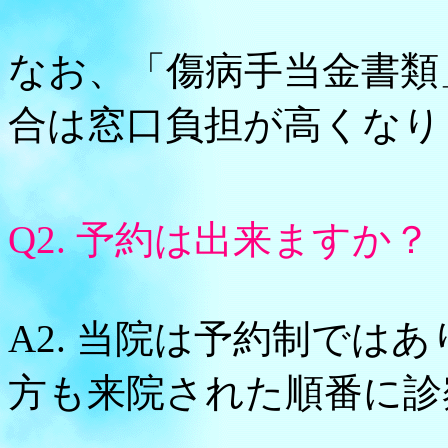
なお、「傷病手当金書類
合は窓口負担が高くなり
Q2. 予約は出来ますか？
A2. 当院は予約制では
方も来院された順番に診