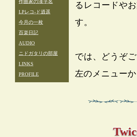
作曲家の漢字名
るレコードやお
LPレコ-ド逍遥
す。
今月の一枚
百楽日記
AUDIO
ニドガタリの部屋
では、どうぞご
LINKS
左のメニューか
PROFILE
Twi