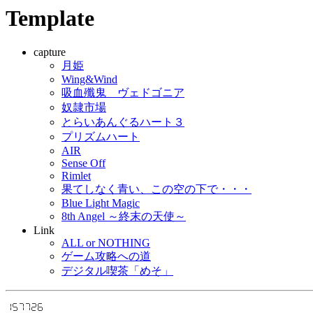
Template
capture
月姫
Wing&Wind
吸血殲鬼 ヴェドゴニア
奴隷市場
とらいあんぐるハート３
プリズムハート
AIR
Sense Off
Rimlet
果てしなく青い、この空の下で・・・
Blue Light Magic
8th Angel ～終末の天使～
Link
ALL or NOTHING
ゲーム攻略への道
デジタル喫茶「めそ」